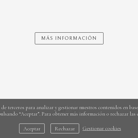
MÁS INFORMACIÓN
de terceros para analizar y gestionar nuestros contenidos en base 
pulsando “Aceptar”. Para obtener más información o rechazar las
política de cookies
Aceptar
Rechazar
Gestionar cookies